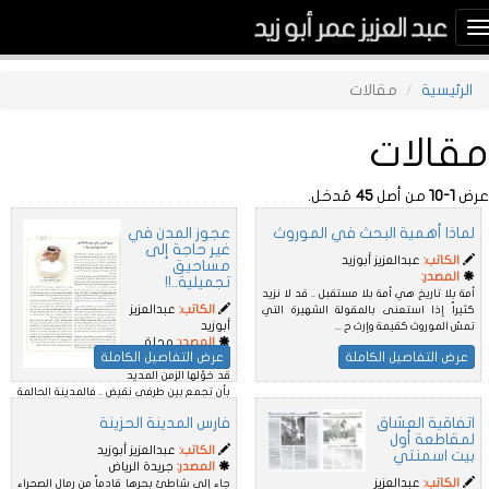
Toggle
navigation
الرئيسية
مقالات
مقالات
عرض
١-١٠
من أصل
٤٥
مُدخل.
لماذا أهمية البحث في الموروث
عجوز المدن في
غير حاجة إلى
الكاتب:
عبدالعزيز أبوزيد
مساحيق
المصدر:
تجميلية..!!
أمة بلا تاريخ هي أمة بلا مستقبل .. قد لا نزيد
الكاتب:
عبدالعزيز
كثيراً إذا استعنى بالمقولة الشهيرة التي
أبوزيد
تمسّ الموروث كقيمة وإرث ح ...
المصدر:
مجلة
عرض التفاصيل الكاملة
عرض التفاصيل الكاملة
جدة
قد خوّلها الزمن المديد
بأن تجمع بين طرفي نقيض .. فالمدينة الحالمة
التي تنام على شاطئ البحر وتكتسي واجهات
اتفاقية العشاق
فارس المدينة الحزينة
بن� ...
لمقاطعة أول
الكاتب:
عبدالعزيز أبوزيد
بيت اسمنتي
المصدر:
جريدة الرياض
الكاتب:
عبدالعزيز
جاء إلى شاطئ بحرها قادماً من رمال الصحراء