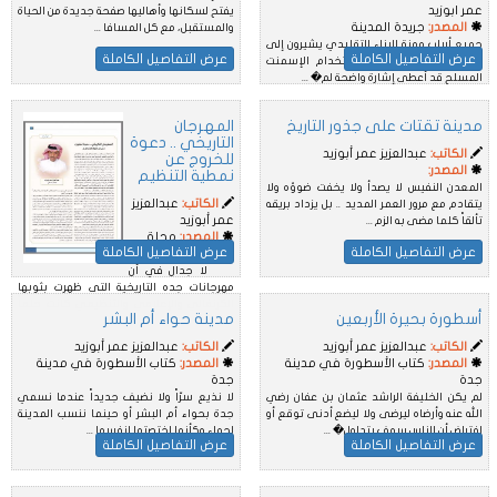
عمر ابوزيد
يفتح لسكانها وأهاليها صفحة جديدة من الحياة
المصدر:
جريدة المدينة
والمستقبل، مع كل المسافا ...
جميع أرباب مهنة البناء التقليدي يشيرون إلى
عرض التفاصيل الكاملة
عرض التفاصيل الكاملة
أن قيام أول بيت بني باستخدام الإسمنت
المسلح قد أعطى إشارة واضحة لم� ...
مدينة تقتات على جذور التاريخ
المهرجان
التاريخي .. دعوة
الكاتب:
عبدالعزيز عمر أبوزيد
للخروج عن
المصدر:
نمطية التنظيم
المعدن النفيس لا يصدأ ولا يخفت ضوؤه ولا
الكاتب:
عبدالعزيز
يتقادم مع مرور العمر المديد .. بل يزداد بريقه
عمر أبوزيد
تألقاً كلما مضى به الزم ...
المصدر:
مجلة
عرض التفاصيل الكاملة
عرض التفاصيل الكاملة
جدة
لا جدال في أن
مهرجانات جده التاريخية التي ظهرت بثوبها
الكرنفالي والإعلامي والتنظيمي كانت حلماً
أسطورة بحيرة الأربعين
مدينة حواء أم البشر
نس ...
الكاتب:
عبدالعزيز عمر أبوزيد
الكاتب:
عبدالعزيز عمر أبوزيد
المصدر:
كتاب الأسطورة في مدينة
المصدر:
كتاب الأسطورة في مدينة
جدة
جدة
لم يكن الخليفة الراشد عثمان بن عفان رضي
لا نذيع سرّاً ولا نضيف جديداً عندما نسمي
الله عنه وأرضاه ليرضى ولا ليضع أدنى توقع أو
جدة بحواء أم البشر أو حينما ننسب المدينة
افتراض أن الناس سوف يتداول� ...
لحواء وكأنها اختصتها لنفسها ...
عرض التفاصيل الكاملة
عرض التفاصيل الكاملة