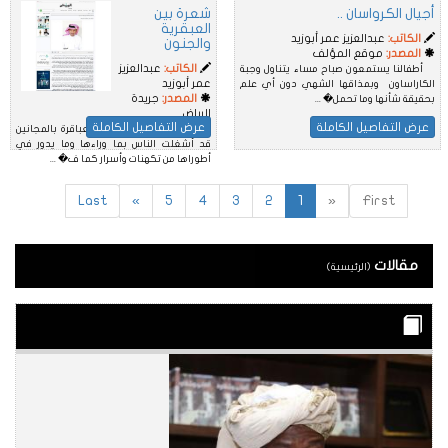
أجيال الكرواسان ..
شعرة بين
العبقرية
الكاتب:
عبدالعزيز عمر أبوزيد
والجنون
المصدر:
موقع المؤلف
الكاتب:
عبدالعزيز
أطفالنا يستمعون صباح مساء يتناول وجبة
عمر أبوزيد
الكاراساون وبمذاقها الشهي دون أي علم
المصدر:
جريدة
بحقيقة شأنها وما تحمل� ...
الرياض
عرض التفاصيل الكاملة
عرض التفاصيل الكاملة
شعرة الجنون التي تجمع العباقرة بالمجانين
قد أشغلت الناس بما وراءها وما يدور في
أطوراها من تكهنات وأسرار كما ف� ...
Last
»
5
4
3
2
1
«
First
مقالات
(الرئيسية)